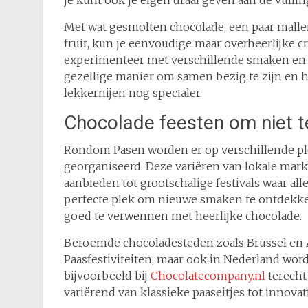
je kunt ook je eigen draai geven aan de vullin
Met wat gesmolten chocolade, een paar mallen
fruit, kun je eenvoudige maar overheerlijke cr
experimenteer met verschillende smaken en k
gezellige manier om samen bezig te zijn en 
lekkernijen nog specialer.
Chocolade feesten om niet t
Rondom Pasen worden er op verschillende p
georganiseerd. Deze variëren van lokale mark
aanbieden tot grootschalige festivals waar al
perfecte plek om nieuwe smaken te ontdekken,
goed te verwennen met heerlijke chocolade.
Beroemde chocoladesteden zoals Brussel en 
Paasfestiviteiten, maar ook in Nederland word
bijvoorbeeld bij
Chocolatecompany.nl
terecht
variërend van klassieke paaseitjes tot innovati