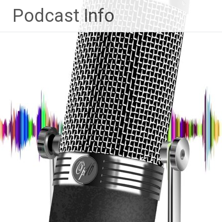
Ga
Podcast Info
naar
de
inhoud