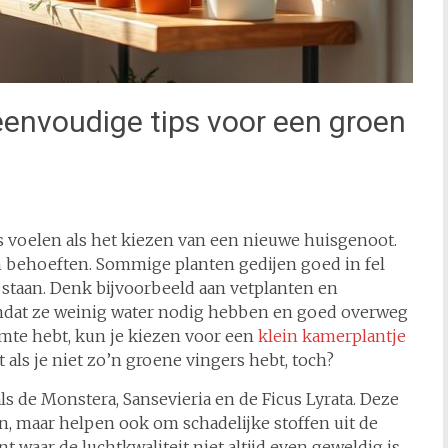
envoudige tips voor een groen
s voelen als het kiezen van een nieuwe huisgenoot.
en behoeften. Sommige planten gedijen goed in fel
w staan. Denk bijvoorbeeld aan vetplanten en
omdat ze weinig water nodig hebben en goed overweg
imte hebt, kun je kiezen voor een
klein kamerplantje
t als je niet zo’n groene vingers hebt, toch?
ls de Monstera, Sansevieria en de Ficus Lyrata. Deze
en, maar helpen ook om schadelijke stoffen uit de
nt waar de luchtkwaliteit niet altijd even geweldig is.