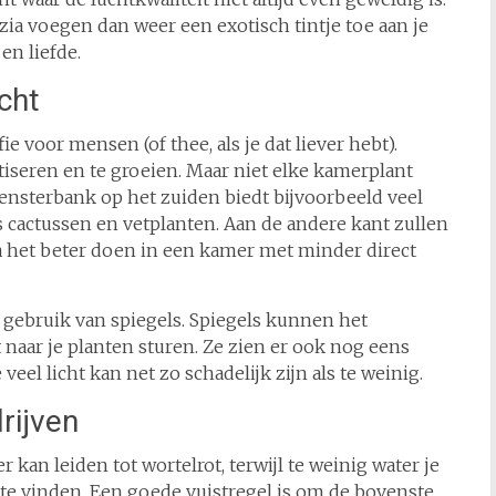
tzia voegen dan weer een exotisch tintje toe aan je
en liefde.
cht
ie voor mensen (of thee, als je dat liever hebt).
iseren en te groeien. Maar niet elke kamerplant
vensterbank op het zuiden biedt bijvoorbeeld veel
s cactussen en vetplanten. Aan de andere kant zullen
a het beter doen in een kamer met minder direct
et gebruik van spiegels. Spiegels kunnen het
 naar je planten sturen. Ze zien er ook nog eens
te veel licht kan net zo schadelijk zijn als te weinig.
rijven
 kan leiden tot wortelrot, terwijl te weinig water je
 te vinden. Een goede vuistregel is om de bovenste