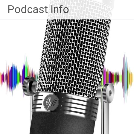
Ga
Podcast Info
naar
de
inhoud