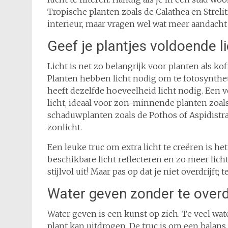
Tropische planten zoals de Calathea en Streli
interieur, maar vragen wel wat meer aandacht 
Geef je plantjes voldoende li
Licht is net zo belangrijk voor planten als koff
Planten hebben licht nodig om te fotosynthet
heeft dezelfde hoeveelheid licht nodig. Een 
licht, ideaal voor zon-minnende planten zoal
schaduwplanten zoals de Pothos of Aspidistr
zonlicht.
Een leuke truc om extra licht te creëren is h
beschikbare licht reflecteren en zo meer licht
stijlvol uit! Maar pas op dat je niet overdrijft; 
Water geven zonder te overd
Water geven is een kunst op zich. Te veel water
plant kan uitdrogen. De truc is om een balans