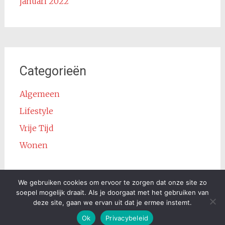
januari 2022
Categorieën
Algemeen
Lifestyle
Vrije Tijd
Wonen
We gebruiken cookies om ervoor te zorgen dat onze site zo
soepel mogelijk draait. Als je doorgaat met het gebruiken van
deze site, gaan we ervan uit dat je ermee instemt.
Copyright © 2026
Podcast Info
. Alle rechten voorbehouden.
Thema:
Radiate
door ThemeGrill. Aangedreven door
WordPress
.
Ok
Privacybeleid