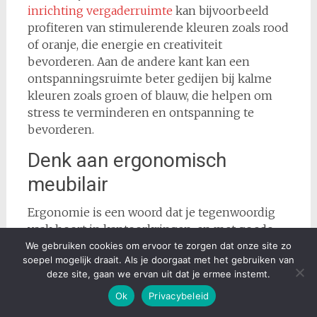
inrichting vergaderruimte
kan bijvoorbeeld
profiteren van stimulerende kleuren zoals rood
of oranje, die energie en creativiteit
bevorderen. Aan de andere kant kan een
ontspanningsruimte beter gedijen bij kalme
kleuren zoals groen of blauw, die helpen om
stress te verminderen en ontspanning te
bevorderen.
Denk aan ergonomisch
meubilair
Ergonomie is een woord dat je tegenwoordig
vaak hoort in kantoorkringen, en met goede
reden. Het gaat erom dat meubels zodanig zijn
We gebruiken cookies om ervoor te zorgen dat onze site zo
soepel mogelijk draait. Als je doorgaat met het gebruiken van
ontworpen dat ze passen bij de natuurlijke
deze site, gaan we ervan uit dat je ermee instemt.
houding van je lichaam, wat helpt om
Ok
Privacybeleid
lichamelijke klachten te voorkomen. Denk
bijvoorbeeld aan verstelbare bureaus die zowel