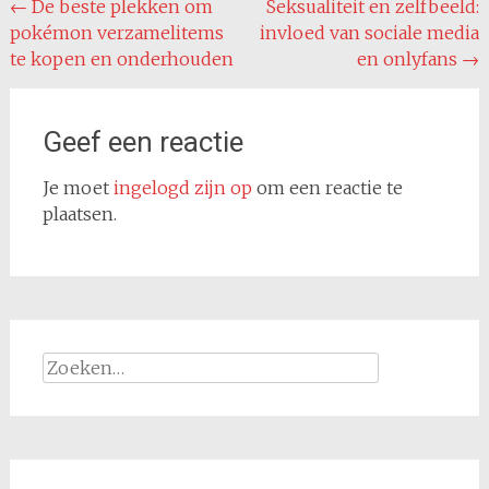
Bericht
←
De beste plekken om
Seksualiteit en zelfbeeld:
pokémon verzamelitems
invloed van sociale media
navigatie
te kopen en onderhouden
en onlyfans
→
Geef een reactie
Je moet
ingelogd zijn op
om een reactie te
plaatsen.
Zoeken
naar: