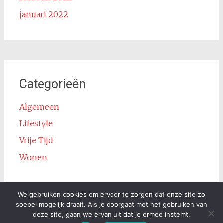
januari 2022
Categorieën
Algemeen
Lifestyle
Vrije Tijd
Wonen
We gebruiken cookies om ervoor te zorgen dat onze site zo
soepel mogelijk draait. Als je doorgaat met het gebruiken van
deze site, gaan we ervan uit dat je ermee instemt.
Copyright © 2026
Podcast Info
. Alle rechten voorbehouden.