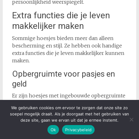
persoonlijkheid weerspiegelt.
Extra functies die je leven
makkelijker maken
Sommige hoesjes bieden meer dan alleen
bescherming en stijl. Ze hebben ook handige
extra functies die je leven makkelijker kunnen
maken.
Opbergruimte voor pasjes en
geld
Er zijn hoesjes met ingebouwde opbergruimte
voor pasjes en geld. Zo hoef je niet altijd een
We gebruiken cookies om ervoor te zorgen dat onze site zo
portemonnee mee te nemen en heb je toch
soepel mogelijk draait. Als je doorgaat met het gebruiken van
altijd je belangrijkste spullen bij de hand. Ideaal
deze site, gaan we ervan uit dat je ermee instemt.
voor als je een avondje uit gaat of gewoon
Ok
Privacybeleid
minder spullen mee wilt sjouwen.