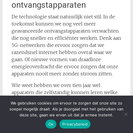
ontvangstapparaten
De technologie staat natuurlijk niet stil. In de
toekomst kunnen we nog veel meer
geavanceerde ontvangstapparaten verwachten
die nog sneller en efficiënter werken. Denk aan
5G-netwerken die ervoor zorgen dat we
razendsnel internet hebben overal waar we
gaan. Of nieuwe vormen van draadloze
energieoverdracht die ervoor zorgen dat onze
apparaten nooit meer zonder stroom zitten.
Wie weet hebben we over tien jaar wel
apparaten die zelfstandig kunnen leren welke
signalen ze moeten oppikken en hoe ze deze
We gebruiken cookies om ervoor te zorgen dat onze site zo
het beste kunnen verwerken. De
soepel mogelijk draait. Als je doorgaat met het gebruiken van
mogelijkheden zijn eindeloos en dat maakt het
deze site, gaan we ervan uit dat je ermee instemt.
allemaal zo fascinerend.
Ok
Privacybeleid
Dus daar heb je het! Een kleine duik in de